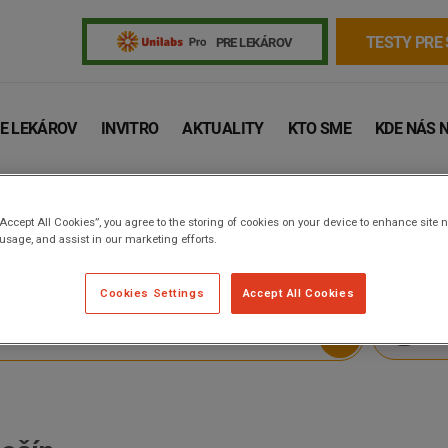
TESTY PRE
PRE LEKÁROV
E LEKÁROV
INVITRO
AKTUALITY
KTO SME
KDE NÁS 
“Accept All Cookies”, you agree to the storing of cookies on your device to enhance site n
u
 usage, and assist in our marketing efforts.
Cookies Settings
Accept All Cookies
ZI
Žiadanky a tlačivá
Výsledky vyšetrení
Kortizol
Odberová
Lymská borelióza
Human papillomavirus (HPV)