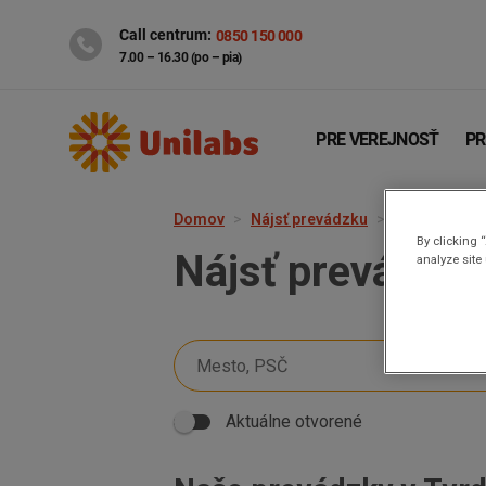
Call centrum:
0850 150 000
7.00 – 16.30 (po – pia)
PRE VEREJNOSŤ
PR
Domov
Nájsť prevádzku
Tvrdošín
By clicking 
Nájsť prevádzk
analyze site
Genetika
Covid-19
Aktuálne otvorené
INTOLERANCIA POTRAVÍN