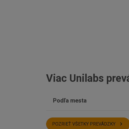
Viac Unilabs prev
Podľa mesta
Trnava
Bardejov
POZRIEŤ VŠETKY PREVÁDZKY
Stropkov