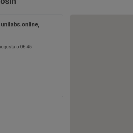
ošín
nilabs.online,
 augusta o 06:45