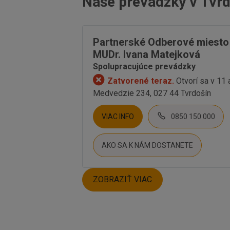
Naše prevádzky v Tvrd
Partnerské Odberové miesto u
MUDr. Ivana Matejková
Spolupracujúce prevádzky
Zatvorené teraz.
Otvorí sa v 11
Medvedzie 234, 027 44 Tvrdošín
VIAC INFO
0850 150 000
AKO SA K NÁM DOSTANETE
ZOBRAZIŤ VIAC