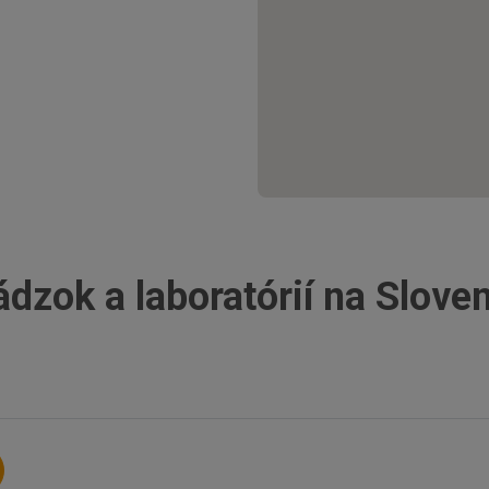
ádzok a laboratórií na Slove
Trebišov
Vranov n
Štúrovo
Michalo
Partizánske
Komárno