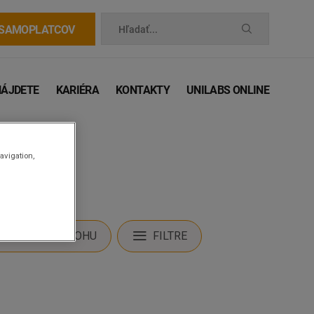
 SAMOPLATCOV
Hľadať...
NÁJDETE
KARIÉRA
KONTAKTY
UNILABS ONLINE
avigation,
STIŤ MOJU POLOHU
FILTRE
 príručka