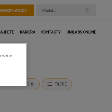
 SAMOPLATCOV
Hľadať...
NÁJDETE
KARIÉRA
KONTAKTY
UNILABS ONLINE
avigation,
STIŤ MOJU POLOHU
FILTRE
 príručka