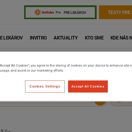
TESTY PRE
PRE LEKÁROV
E LEKÁROV
INVITRO
AKTUALITY
KTO SME
KDE NÁS 
“Accept All Cookies”, you agree to the storing of cookies on your device to enhance site n
u
 usage, and assist in our marketing efforts.
Cookies Settings
Accept All Cookies
ZI
Žiadanky a tlačivá
Výsledky vyšetrení
Kortizol
Odberová
Lymská borelióza
Human papillomavirus (HPV)