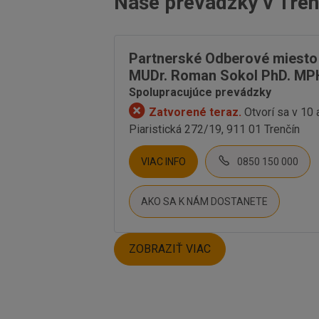
Naše prevádzky v Tren
Partnerské Odberové miesto u
MUDr. Roman Sokol PhD. MP
Spolupracujúce prevádzky
Zatvorené teraz.
Otvorí sa v 10
Piaristická 272/19, 911 01 Trenčín
VIAC INFO
0850 150 000
AKO SA K NÁM DOSTANETE
ZOBRAZIŤ VIAC