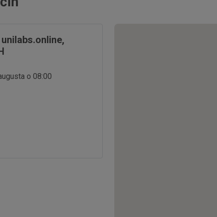
čín
nilabs.online,
H
 augusta o 08:00