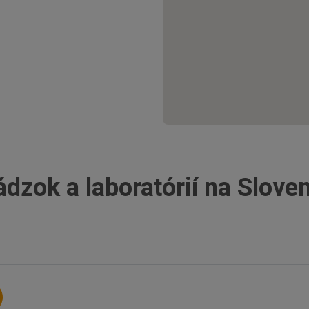
ádzok a laboratórií na Slove
Želiezovce
Likavka
Rimavská Sobota
Tvrdošín
Martin
Stropko