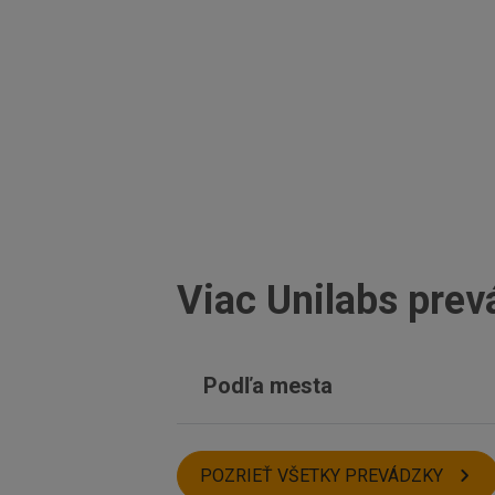
Viac Unilabs prev
Podľa mesta
Dunajská Streda
Topoľčany
POZRIEŤ VŠETKY PREVÁDZKY
Svidník