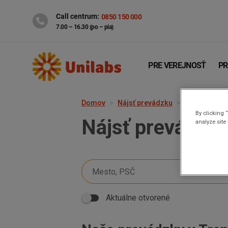
Call centrum:
0850 150 000
7.00 – 16.30 (po – pia)
PRE VEREJNOSŤ
PR
Domov
Nájsť prevádzku
Trenčín
By clicking 
Nájsť prevádzk
analyze site
Genetika
Covid-19
Aktuálne otvorené
INTOLERANCIA POTRAVÍN