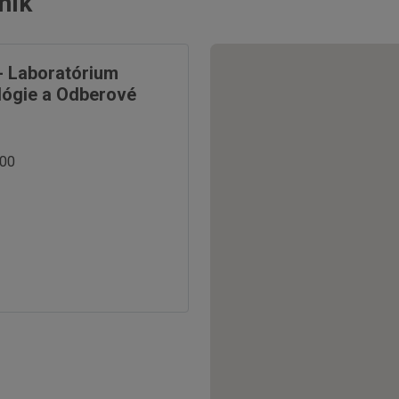
ník
 - Laboratórium
ológie a Odberové
:00