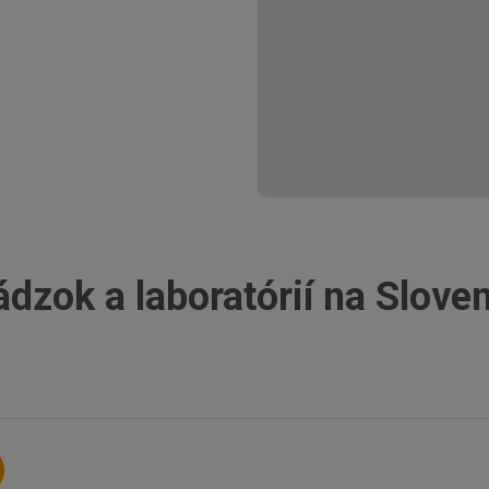
ádzok a laboratórií na Slove
Likavka
Ružombe
Michalovce
Levice
Dolný Kubín
Šaľa