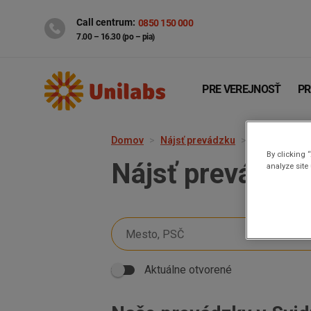
Call centrum:
0850 150 000
7.00 – 16.30 (po – pia)
PRE VEREJNOSŤ
PR
Domov
Nájsť prevádzku
Svidník
By clicking 
Nájsť prevádzk
analyze site
Genetika
Covid-19
Aktuálne otvorené
INTOLERANCIA POTRAVÍN