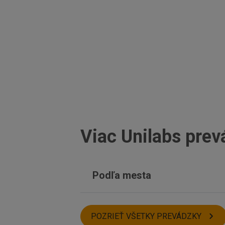
Viac Unilabs prev
Podľa mesta
Košice
Trebišov
POZRIEŤ VŠETKY PREVÁDZKY
Partizánske