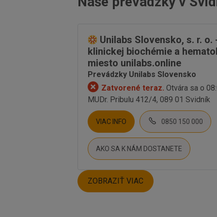
Naše prevádzky v Svid
Unilabs Slovensko, s. r. o.
klinickej biochémie a hemat
miesto unilabs.online
Prevádzky Unilabs Slovensko
Zatvorené teraz.
Otvára sa o 08
MUDr. Pribulu 412/4, 089 01 Svidník
VIAC INFO
0850 150 000
AKO SA K NÁM DOSTANETE
ZOBRAZIŤ VIAC