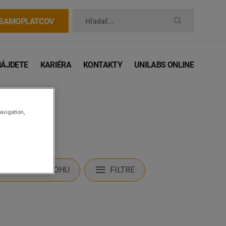
 SAMOPLATCOV
Hľadať...
NÁJDETE
KARIÉRA
KONTAKTY
UNILABS ONLINE
avigation,
STIŤ MOJU POLOHU
FILTRE
 príručka