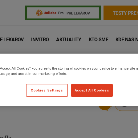
TESTY PRE
PRE LEKÁROV
E LEKÁROV
INVITRO
AKTUALITY
KTO SME
KDE NÁS 
“Accept All Cookies”, you agree to the storing of cookies on your device to enhance site n
u
 usage, and assist in our marketing efforts.
Cookies Settings
Accept All Cookies
ZI
Žiadanky a tlačivá
Výsledky vyšetrení
Kortizol
Odberová
Lymská borelióza
Human papillomavirus (HPV)