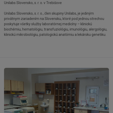
Unilabs Slovensko, s. r. o. v Trebišove
Unilabs Slovensko, s. r. o., člen skupiny Unilabs, je jediným
privátnym zariadením na Slovensku, ktoré pod jednou strechou
poskytuje všetky služby laboratórnej medicíny – klinickú
biochémiu, hematológiu, transfuziológiu, imunológiu, alergológiu,
klinickú mikrobiológiu, patologickú anatómiu a lekársku genetiku.