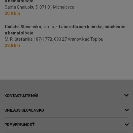
a hematológie
Sama Chalupku 5,
071 01 Michalovce
20,9 km
Unilabs Slovensko, s. r. o. - Laboratórium klinickej biochémie
a hematológie
M. R. Štefánika 187/177B,
093 27 Vranov Nad Topľou
29,8 km
KONTAKTUJTE NÁS
UNILABS SLOVENSKO
PRE VEREJNOSŤ