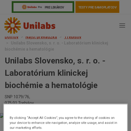
PRE LEKÁROV
TESTY PRE SAMOPLATCOV
Domov
Nájsť prevádzku
Trebišov
Unilabs Slovensko, s. r. o. - Laboratórium klinickej
biochémie a hematológie
Unilabs Slovensko, s. r. o. -
Laboratórium klinickej
biochémie a hematológie
SNP 1079/76,
075 01 Trebišov
Genetika
Covid-19
Žiadanky a tlačivá
By clicking “Accept All Cookies”, you agree to the storing of cookies on
Výsledky vyšetrení
Kortizol
Odberová príručka
your device to enhance site navigation, analyze site usage, and assist in
our marketing efforts.
Zatvorené teraz.
Otvorí sa v 10 augusta o 08:00