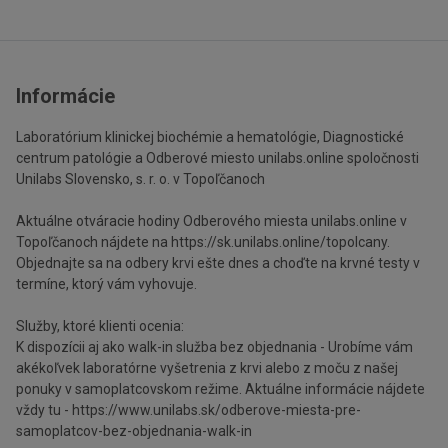
Informácie
Laboratórium klinickej biochémie a hematológie, Diagnostické
centrum patológie a Odberové miesto unilabs.online spoločnosti
Unilabs Slovensko, s. r. o. v Topoľčanoch
Aktuálne otváracie hodiny Odberového miesta unilabs.online v
Topoľčanoch nájdete na https://sk.unilabs.online/topolcany.
Objednajte sa na odbery krvi ešte dnes a choďte na krvné testy v
termíne, ktorý vám vyhovuje.
Služby, ktoré klienti ocenia:
K dispozícii aj ako walk-in služba bez objednania - Urobíme vám
akékoľvek laboratórne vyšetrenia z krvi alebo z moču z našej
ponuky v samoplatcovskom režime. Aktuálne informácie nájdete
vždy tu - https://www.unilabs.sk/odberove-miesta-pre-
samoplatcov-bez-objednania-walk-in