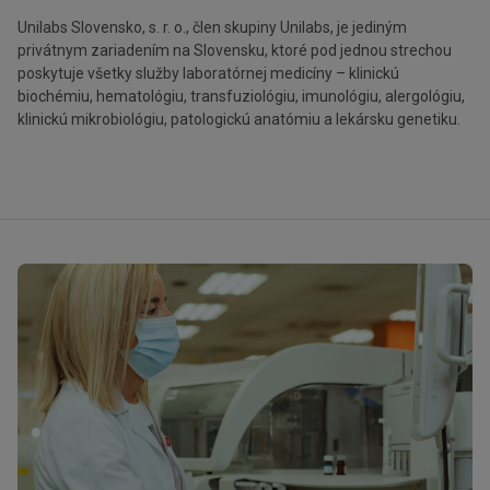
Unilabs Slovensko, s. r. o., člen skupiny Unilabs, je jediným
privátnym zariadením na Slovensku, ktoré pod jednou strechou
poskytuje všetky služby laboratórnej medicíny – klinickú
biochémiu, hematológiu, transfuziológiu, imunológiu, alergológiu,
klinickú mikrobiológiu, patologickú anatómiu a lekársku genetiku.