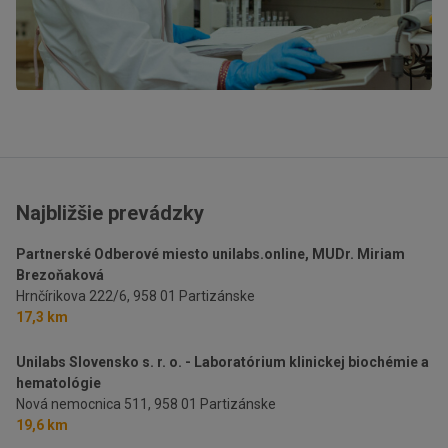
Najbližšie prevádzky
Partnerské Odberové miesto unilabs.online, MUDr. Miriam
Brezoňaková
Hrnčírikova 222/6,
958 01 Partizánske
17,3 km
Unilabs Slovensko s. r. o. - Laboratórium klinickej biochémie a
hematológie
Nová nemocnica 511,
958 01 Partizánske
19,6 km