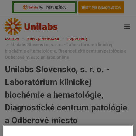
PRE LEKÁROV
TESTY PRE SAMOPLATCOV
Domov
Nájsť prevádzku
Topoľčany
Unilabs Slovensko, s. r. o. - Laboratórium klinickej
biochémie a hematológie, Diagnostické centrum patológie a
Odberové miesto unilabs.online
Unilabs Slovensko, s. r. o. -
Laboratórium klinickej
biochémie a hematológie,
Diagnostické centrum patológie
Genetika
Covid-19
Žiadanky a tlačivá
a Odberové miesto
Výsledky vyšetrení
Kortizol
Odberová príručka
unilabs.online