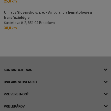
25,8 km
Unilabs Slovensko s. r. o. - Ambulancia hematológie a
transfuziológie
Šustekova č. 2,
851 04 Bratislava
38,8 km
KONTAKTUJTE NÁS
UNILABS SLOVENSKO
PRE VEREJNOSŤ
PRE LEKÁROV