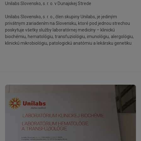
Unilabs Slovensko, s. r. o. v Dunajskej Strede
Unilabs Slovensko, s. r. o., člen skupiny Unilabs, je jediným
privátnym zariadením na Slovensku, ktoré pod jednou strechou
poskytuje všetky služby laboratórnej medicíny – klinickú
biochémiu, hematológiu, transfuziológiu, imunológiu, alergológiu,
klinickú mikrobiológiu, patologickú anatómiu a lekársku genetiku.