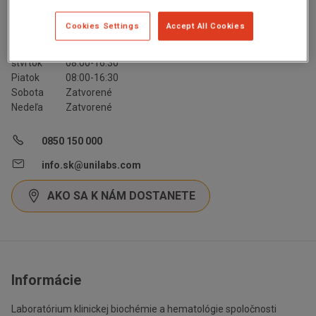
INTOLERANCIA POTRAVÍN
Lymská borelióza
Pondelok
08:00-16:30
Cookies Settings
Accept All Cookies
Human papillomavirus (HPV)
Utorok
08:00-16:30
Streda
08:00-16:30
štvrtok
08:00-16:30
Piatok
08:00-16:30
Sobota
Zatvorené
Nedeľa
Zatvorené
0850 150 000
info.sk@unilabs.com
AKO SA K NÁM DOSTANETE
Informácie
Laboratórium klinickej biochémie a hematológie spoločnosti