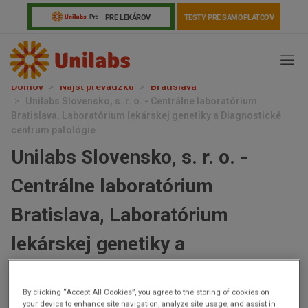
PRE LEKÁROV
TESTY PRE SAMOPLATCOV
Domov
Nájsť prevádzku
Bratislava
Unilabs Slovensko, s. r. o. - Centrálne laboratórium
Bratislava, Laboratórium lekárskej genetiky a Diagnostické
centrum patológie
Unilabs Slovensko, s. r. o. -
Centrálne laboratórium
Bratislava, Laboratórium
lekárskej genetiky a
Genetika
Covid-19
Žiadanky a tlačivá
Diagnostické centrum patológie
Výsledky vyšetrení
Kortizol
Odberová príručka
By clicking “Accept All Cookies”, you agree to the storing of cookies on
Polianky 7,
your device to enhance site navigation, analyze site usage, and assist in